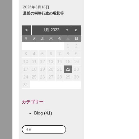
2026年3月18日
最近の税務行政の現状等
<
>
1月 2022
▼
月
火
水
木
金
土
日
3
3
2
5
1
1
2
1
4
2
5
5
1
1
3
1
4
1
1
1
4
2
5
1
4
4
3
6
2
2
3
2
5
1
3
6
6
2
2
4
2
5
2
2
2
5
3
6
1
2
5
5
1
1
4
7
3
3
4
3
1
6
2
4
7
7
3
3
5
3
6
3
3
3
6
4
7
2
1
2
10
10
12
12
12
10
12
11
11
11
7
6
6
9
8
8
9
8
6
7
9
8
8
8
8
8
8
9
7
10
13
10
12
10
13
13
12
12
10
13
11
11
11
8
7
7
9
9
9
7
8
9
9
9
9
9
9
8
12
12
14
10
10
10
13
14
14
10
10
12
10
13
10
10
10
13
14
11
11
11
11
9
8
8
8
9
9
3
4
5
6
7
8
9
14
17
17
13
13
16
19
15
15
16
15
13
18
14
16
19
19
15
15
17
15
18
15
15
15
18
16
19
14
15
18
18
14
14
17
20
16
16
17
16
14
19
15
17
20
20
16
16
18
16
19
16
16
16
19
17
20
15
16
19
19
15
15
18
21
17
17
18
17
15
20
16
18
21
21
17
17
19
17
20
17
17
17
20
18
21
16
10
11
12
13
14
15
16
21
24
24
20
20
23
26
22
22
23
22
20
25
21
23
26
26
22
22
24
22
25
22
22
22
25
23
26
21
22
25
25
21
21
24
27
23
23
24
23
21
26
22
24
27
27
23
23
25
23
26
23
23
23
26
24
27
22
23
26
26
22
22
25
28
24
24
25
24
22
27
23
25
28
28
24
24
26
24
27
24
24
24
27
25
28
23
17
18
19
20
21
22
23
28
31
27
27
30
29
29
30
29
27
28
30
29
29
29
29
29
29
30
28
29
28
28
31
30
30
30
28
29
30
30
30
30
30
30
29
30
29
31
31
29
30
31
31
31
30
24
25
26
27
28
29
30
31
カテゴリー
Blog
(41)