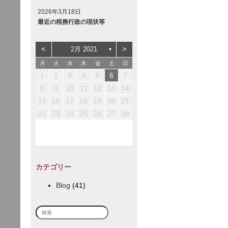
2026年3月18日
最近の税務行政の現状等
<
>
2月 2021
▼
月
火
水
木
金
土
日
3
3
2
5
1
1
2
1
4
2
5
1
1
3
1
4
1
1
1
4
2
5
1
4
4
3
6
2
2
3
2
1
5
1
3
6
2
2
4
2
5
2
2
2
5
3
6
1
2
5
5
1
1
4
7
3
3
4
3
2
1
6
2
4
7
3
3
5
3
6
3
3
3
6
4
7
2
1
2
3
4
5
6
7
10
10
12
12
10
12
11
11
11
7
6
6
9
8
8
9
8
7
6
7
9
8
8
8
8
8
8
9
7
10
13
10
12
10
13
12
12
10
13
11
11
11
8
7
7
9
9
9
8
7
8
9
9
9
9
9
9
8
12
12
14
10
10
10
13
14
10
10
12
10
13
10
10
10
13
14
11
11
11
11
9
8
8
9
8
9
9
8
9
10
11
12
13
14
14
17
17
13
13
16
19
15
15
16
15
14
13
18
14
16
19
15
15
17
15
18
15
15
15
18
16
19
14
15
18
18
14
14
17
20
16
16
17
16
15
14
19
15
17
20
16
16
18
16
19
16
16
16
19
17
20
15
16
19
19
15
15
18
21
17
17
18
17
16
15
20
16
18
21
17
17
19
17
20
17
17
17
20
18
21
16
15
16
17
18
19
20
21
21
24
24
20
20
23
26
22
22
23
22
21
20
25
21
23
26
22
22
24
22
25
22
22
22
25
23
26
21
22
25
25
21
21
24
27
23
23
24
23
22
21
26
22
24
27
23
23
25
23
26
23
23
23
26
24
27
22
23
26
26
22
22
25
28
24
24
25
24
23
22
27
23
25
28
24
24
26
24
27
24
24
24
27
25
28
23
22
23
24
25
26
27
28
28
31
27
27
30
29
29
30
29
28
27
28
30
29
29
29
29
29
29
30
28
29
28
28
31
30
30
30
29
28
29
30
30
30
30
30
30
29
30
29
31
31
30
29
30
31
31
31
30
カテゴリー
Blog
(41)