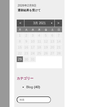
2026年2月9日
選挙結果を受けて
<
>
3月 2021
▼
月
火
水
木
金
土
日
3
3
2
5
1
1
2
1
4
2
5
1
1
3
1
4
1
1
1
4
2
5
4
4
3
6
2
2
3
2
1
5
1
3
6
2
2
4
2
5
2
2
2
5
3
6
1
5
5
1
1
4
7
3
3
4
3
2
1
6
2
4
7
3
3
5
3
6
3
3
3
6
4
7
2
1
2
3
4
5
6
7
10
10
12
12
10
12
11
11
11
6
6
9
8
8
9
8
7
6
7
9
8
8
8
8
8
8
9
7
10
13
10
12
10
13
12
12
10
13
11
11
11
7
7
9
9
9
8
7
8
9
9
9
9
9
9
8
12
12
14
10
10
10
13
14
10
10
12
10
13
10
10
10
13
14
11
11
11
11
8
8
9
8
9
9
8
9
10
11
12
13
14
17
17
13
13
16
19
15
15
16
15
14
13
18
14
16
19
15
15
17
15
18
15
15
15
18
16
19
14
18
18
14
14
17
20
16
16
17
16
15
14
19
15
17
20
16
16
18
16
19
16
16
16
19
17
20
15
19
19
15
15
18
21
17
17
18
17
16
15
20
16
18
21
17
17
19
17
20
17
17
17
20
18
21
16
15
16
17
18
19
20
21
24
24
20
20
23
26
22
22
23
22
21
20
25
21
23
26
22
22
24
22
25
22
22
22
25
23
26
21
25
25
21
21
24
27
23
23
24
23
22
21
26
22
24
27
23
23
25
23
26
23
23
23
26
24
27
22
26
26
22
22
25
28
24
24
25
24
23
22
27
23
25
28
24
24
26
24
27
24
24
24
27
25
28
23
22
23
24
25
26
27
28
31
27
27
30
29
29
30
29
28
27
28
30
29
29
29
29
29
29
30
28
28
28
31
30
30
30
29
28
29
30
30
30
30
30
30
29
29
31
31
30
29
30
31
31
31
30
29
30
31
カテゴリー
Blog
(40)