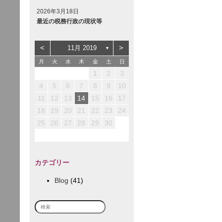
2026年3月18日
最近の税務行政の現状等
<
>
11月 2019
▼
月
火
水
木
金
土
日
3
3
2
5
1
1
2
1
4
2
5
5
1
1
3
4
1
1
1
4
2
5
1
4
4
3
6
2
2
3
2
1
5
1
3
6
6
2
2
4
5
2
2
2
5
3
6
1
2
5
5
1
1
4
7
3
3
4
3
2
1
6
2
4
7
7
3
3
5
6
3
3
3
6
4
7
2
1
2
3
10
10
12
12
12
10
12
11
11
11
7
6
6
9
8
8
9
8
7
6
7
9
8
8
8
8
8
9
7
10
13
10
12
10
13
13
12
12
10
13
11
11
11
8
7
7
9
9
9
8
7
8
9
9
9
9
9
8
12
12
14
10
10
10
13
14
14
10
10
12
13
10
10
10
13
14
11
11
11
11
9
8
8
9
8
9
9
4
5
6
7
8
9
10
14
17
17
13
13
16
19
15
15
16
15
14
13
18
14
16
19
19
15
15
17
18
15
15
15
18
16
19
14
15
18
18
14
14
17
20
16
16
17
16
15
14
19
15
17
20
20
16
16
18
19
16
16
16
19
17
20
15
16
19
19
15
15
18
21
17
17
18
17
16
15
20
16
18
21
21
17
17
19
20
17
17
17
20
18
21
16
11
12
13
14
15
16
17
21
24
24
20
20
23
26
22
22
23
22
21
20
25
21
23
26
26
22
22
24
25
22
22
22
25
23
26
21
22
25
25
21
21
24
27
23
23
24
23
22
21
26
22
24
27
27
23
23
25
26
23
23
23
26
24
27
22
23
26
26
22
22
25
28
24
24
25
24
23
22
27
23
25
28
28
24
24
26
27
24
24
24
27
25
28
23
18
19
20
21
22
23
24
28
31
27
27
30
29
29
30
29
28
27
28
30
29
29
29
29
29
30
28
29
28
28
31
30
30
30
29
28
29
30
30
30
30
30
29
30
29
31
31
30
29
30
31
31
31
30
25
26
27
28
29
30
カテゴリー
Blog
(41)