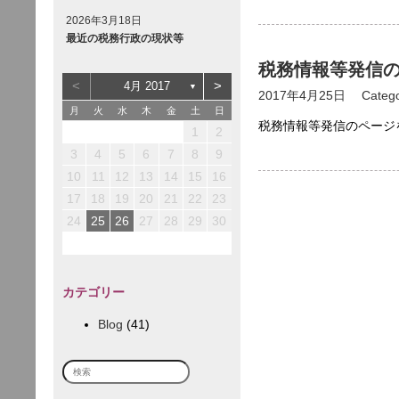
2026年3月18日
最近の税務行政の現状等
税務情報等発信
<
>
4月 2017
▼
2017年4月25日
Categ
月
火
水
木
金
土
日
税務情報等発信のページ
3
3
2
5
1
1
2
1
4
2
5
5
1
1
3
1
4
1
1
1
4
2
5
1
4
4
3
6
2
2
3
2
1
5
1
3
6
6
2
2
4
2
5
2
2
2
5
3
6
2
5
5
1
1
4
7
3
3
4
3
2
1
6
2
4
7
7
3
3
5
3
6
3
3
3
6
4
7
1
2
10
10
12
12
12
10
12
11
11
11
7
6
6
9
8
8
9
8
7
6
7
9
8
8
8
8
8
8
9
10
13
10
12
10
13
13
12
12
10
13
11
11
11
8
7
7
9
9
9
8
7
8
9
9
9
9
9
9
12
12
14
10
10
10
13
14
14
10
10
12
10
13
10
10
10
13
14
11
11
11
11
9
8
8
9
8
9
3
4
5
6
7
8
9
14
17
17
13
13
16
19
15
15
16
15
14
13
18
14
16
19
19
15
15
17
15
18
15
15
15
18
16
19
15
18
18
14
14
17
20
16
16
17
16
15
14
19
15
17
20
20
16
16
18
16
19
16
16
16
19
17
20
16
19
19
15
15
18
21
17
17
18
17
16
15
20
16
18
21
21
17
17
19
17
20
17
17
17
20
18
21
10
11
12
13
14
15
16
21
24
24
20
20
23
26
22
22
23
22
21
20
25
21
23
26
26
22
22
24
22
25
22
22
22
25
23
26
22
25
25
21
21
24
27
23
23
24
23
22
21
26
22
24
27
27
23
23
25
23
26
23
23
23
26
24
27
23
26
26
22
22
25
28
24
24
25
24
23
22
27
23
25
28
28
24
24
26
24
27
24
24
24
27
25
28
17
18
19
20
21
22
23
28
31
27
27
30
29
29
30
29
28
27
28
30
29
29
29
29
29
29
30
29
28
28
31
30
30
30
29
28
29
30
30
30
30
30
30
30
29
31
31
30
29
30
31
31
31
24
25
26
27
28
29
30
カテゴリー
Blog
(41)