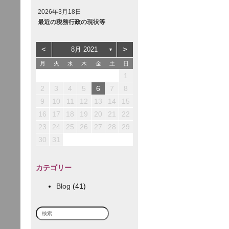
2026年3月18日
最近の税務行政の現状等
<
>
8月 2021
▼
月
火
水
木
金
土
日
3
3
2
5
1
1
2
1
4
2
5
5
1
1
3
1
4
1
1
1
4
2
5
1
4
4
3
6
2
2
3
2
1
5
1
3
6
6
2
2
4
2
5
2
2
2
5
3
6
1
2
5
5
1
1
4
7
3
3
4
3
2
6
2
4
7
7
3
3
5
3
6
3
3
3
6
4
7
2
1
10
10
12
12
12
10
12
11
11
11
7
6
6
9
8
8
9
8
7
7
9
8
8
8
8
8
8
9
7
10
13
10
12
10
13
13
12
12
10
13
11
11
11
8
7
7
9
9
9
8
8
9
9
9
9
9
9
8
12
12
14
10
10
10
13
14
14
10
10
12
10
13
10
10
10
13
14
11
11
11
11
9
8
8
9
9
9
2
3
4
5
6
7
8
14
17
17
13
13
16
19
15
15
16
15
14
18
14
16
19
19
15
15
17
15
18
15
15
15
18
16
19
14
15
18
18
14
14
17
20
16
16
17
16
15
19
15
17
20
20
16
16
18
16
19
16
16
16
19
17
20
15
16
19
19
15
15
18
21
17
17
18
17
16
20
16
18
21
21
17
17
19
17
20
17
17
17
20
18
21
16
9
10
11
12
13
14
15
21
24
24
20
20
23
26
22
22
23
22
21
25
21
23
26
26
22
22
24
22
25
22
22
22
25
23
26
21
22
25
25
21
21
24
27
23
23
24
23
22
26
22
24
27
27
23
23
25
23
26
23
23
23
26
24
27
22
23
26
26
22
22
25
28
24
24
25
24
23
27
23
25
28
28
24
24
26
24
27
24
24
24
27
25
28
23
16
17
18
19
20
21
22
28
31
27
27
30
29
29
30
29
28
28
30
29
29
29
29
29
29
30
28
29
28
28
31
30
30
30
29
29
30
30
30
30
30
30
29
30
29
31
31
30
30
31
31
31
30
23
24
25
26
27
28
29
30
31
カテゴリー
Blog
(41)