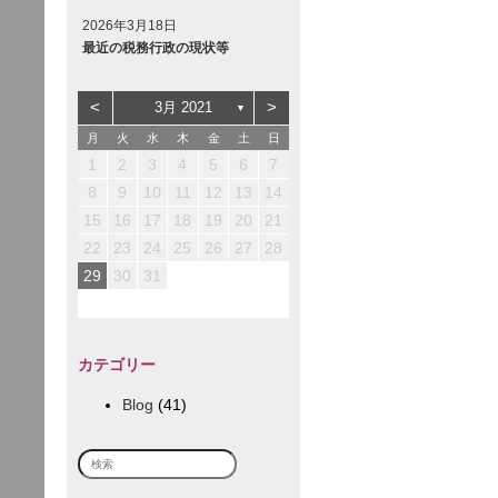
2026年3月18日
最近の税務行政の現状等
<
>
3月 2021
▼
月
火
水
木
金
土
日
3
3
2
5
1
1
2
1
4
2
5
1
1
3
1
4
1
1
1
4
2
5
1
4
4
3
6
2
2
3
2
1
5
1
3
6
2
2
4
2
5
2
2
2
5
3
6
1
2
5
5
1
1
4
7
3
3
4
3
2
1
6
2
4
7
3
3
5
3
6
3
3
3
6
4
7
2
1
2
3
4
5
6
7
10
10
12
12
10
12
11
11
11
7
6
6
9
8
8
9
8
7
6
7
9
8
8
8
8
8
8
9
7
10
13
10
12
10
13
12
12
10
13
11
11
11
8
7
7
9
9
9
8
7
8
9
9
9
9
9
9
8
12
12
14
10
10
10
13
14
10
10
12
10
13
10
10
10
13
14
11
11
11
11
9
8
8
9
8
9
9
8
9
10
11
12
13
14
14
17
17
13
13
16
19
15
15
16
15
14
13
18
14
16
19
15
15
17
15
18
15
15
15
18
16
19
14
15
18
18
14
14
17
20
16
16
17
16
15
14
19
15
17
20
16
16
18
16
19
16
16
16
19
17
20
15
16
19
19
15
15
18
21
17
17
18
17
16
15
20
16
18
21
17
17
19
17
20
17
17
17
20
18
21
16
15
16
17
18
19
20
21
21
24
24
20
20
23
26
22
22
23
22
21
20
25
21
23
26
22
22
24
22
25
22
22
22
25
23
26
21
22
25
25
21
21
24
27
23
23
24
23
22
21
26
22
24
27
23
23
25
23
26
23
23
23
26
24
27
22
23
26
26
22
22
25
28
24
24
25
24
23
22
27
23
25
28
24
24
26
24
27
24
24
24
27
25
28
23
22
23
24
25
26
27
28
28
31
27
27
30
29
29
30
29
28
27
28
30
29
29
29
29
29
29
30
28
29
28
28
31
30
30
30
29
28
29
30
30
30
30
30
30
29
30
29
31
31
30
29
30
31
31
31
30
29
30
31
カテゴリー
Blog
(41)