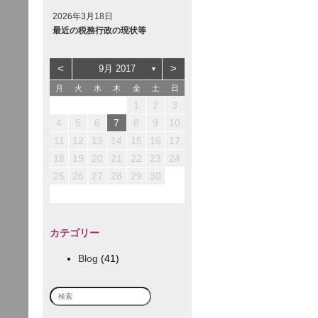
2026年3月18日
最近の税務行政の現状等
<
>
9月 2017
▼
月
火
水
木
金
土
日
3
3
2
5
1
1
2
1
4
2
5
5
1
1
3
1
4
1
1
4
2
5
1
4
4
3
6
2
2
3
2
1
5
1
3
6
6
2
2
4
2
5
2
2
5
3
6
1
2
5
5
1
1
4
7
3
3
4
3
2
1
6
2
4
7
7
3
3
5
3
6
3
3
6
4
7
2
1
2
3
10
10
12
12
12
10
12
11
11
11
7
6
6
9
8
8
9
8
7
6
7
9
8
8
8
8
8
9
7
10
13
10
12
10
13
13
12
12
10
13
11
11
11
8
7
7
9
9
9
8
7
8
9
9
9
9
9
8
12
12
14
10
10
10
13
14
14
10
10
12
10
13
10
10
13
14
11
11
11
11
9
8
8
9
8
9
9
4
5
6
7
8
9
10
14
17
17
13
13
16
19
15
15
16
15
14
13
18
14
16
19
19
15
15
17
15
18
15
15
18
16
19
14
15
18
18
14
14
17
20
16
16
17
16
15
14
19
15
17
20
20
16
16
18
16
19
16
16
19
17
20
15
16
19
19
15
15
18
21
17
17
18
17
16
15
20
16
18
21
21
17
17
19
17
20
17
17
20
18
21
16
11
12
13
14
15
16
17
21
24
24
20
20
23
26
22
22
23
22
21
20
25
21
23
26
26
22
22
24
22
25
22
22
25
23
26
21
22
25
25
21
21
24
27
23
23
24
23
22
21
26
22
24
27
27
23
23
25
23
26
23
23
26
24
27
22
23
26
26
22
22
25
28
24
24
25
24
23
22
27
23
25
28
28
24
24
26
24
27
24
24
27
25
28
23
18
19
20
21
22
23
24
28
31
27
27
30
29
29
30
29
28
27
28
30
29
29
29
29
29
30
28
29
28
28
31
30
30
30
29
28
29
30
30
30
30
30
29
30
29
31
31
30
29
30
31
31
31
30
25
26
27
28
29
30
カテゴリー
Blog
(41)