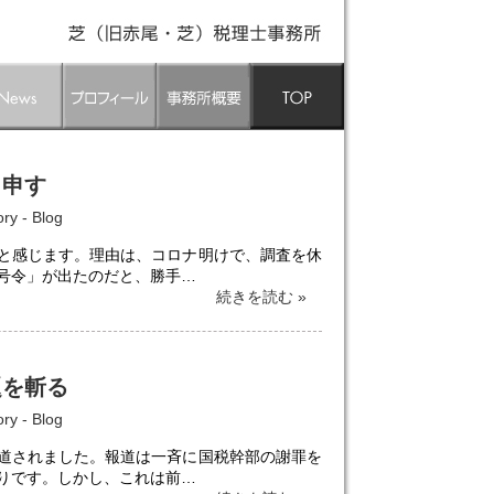
申す
ory -
Blog
と感じます。理由は、コロナ明けで、調査を休
号令」が出たのだと、勝手…
続きを読む »
題を斬る
ory -
Blog
道されました。報道は一斉に国税幹部の謝罪を
りです。しかし、これは前…