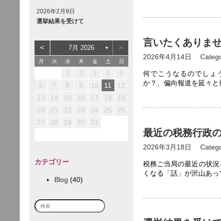
2026年2月9日
選挙結果を受けて
言いたくありま
<
>
7月 2026
▼
2026年4月14日
Categ
月
火
水
木
金
土
日
3
2
5
1
1
2
1
4
2
5
5
1
1
3
1
4
1
1
1
4
2
5
4
3
6
2
2
3
2
1
5
1
3
6
6
2
2
4
2
5
2
2
2
5
3
6
1
5
1
1
4
7
3
3
4
3
2
1
6
2
4
7
7
3
3
5
3
6
3
3
3
6
4
7
2
1
2
3
4
5
何でこうなるのでしょ
か？、偏向報道を延々と
10
12
12
12
10
12
11
11
11
6
6
9
8
8
9
8
7
6
7
9
8
8
8
8
8
8
9
7
10
13
10
12
10
13
13
12
12
10
13
11
11
7
7
9
9
9
8
7
8
9
9
9
9
9
9
8
12
14
10
10
10
13
14
14
10
10
12
10
13
10
10
10
13
14
11
11
11
11
8
8
9
8
9
9
6
7
8
9
10
11
12
17
13
13
16
19
15
15
16
15
14
13
18
14
16
19
19
15
15
17
15
18
15
15
15
18
16
19
14
18
14
14
17
20
16
16
17
16
15
14
19
15
17
20
20
16
16
18
16
19
16
16
16
19
17
20
15
19
15
15
18
21
17
17
18
17
16
15
20
16
18
21
21
17
17
19
17
20
17
17
17
20
18
21
16
13
14
15
16
17
18
19
24
20
20
23
26
22
22
23
22
21
20
25
21
23
26
26
22
22
24
22
25
22
22
22
25
23
26
21
25
21
21
24
27
23
23
24
23
22
21
26
22
24
27
27
23
23
25
23
26
23
23
23
26
24
27
22
26
22
22
25
28
24
24
25
24
23
22
27
23
25
28
28
24
24
26
24
27
24
24
24
27
25
28
23
20
21
22
23
24
25
26
27
27
30
29
29
30
29
28
27
28
30
29
29
29
29
29
29
30
28
28
28
31
30
30
30
29
28
29
30
30
30
30
30
30
29
29
31
31
30
29
30
31
31
31
30
27
28
29
30
31
最近の税務行政
2026年3月18日
Categ
カテゴリー
税務ご当局の最近の状況
くなる「話」が沢山あっ
Blog
(40)